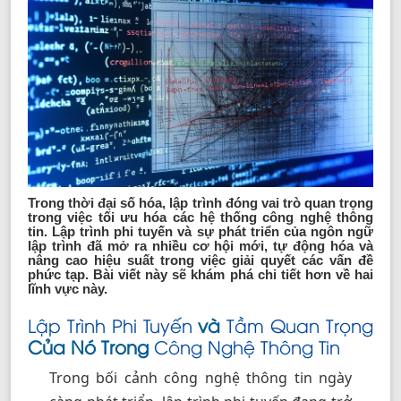
Trong thời đại số hóa, lập trình đóng vai trò quan trọng
trong việc tối ưu hóa các hệ thống công nghệ thông
tin. Lập trình phi tuyến và sự phát triển của ngôn ngữ
lập trình đã mở ra nhiều cơ hội mới, tự động hóa và
nâng cao hiệu suất trong việc giải quyết các vấn đề
phức tạp. Bài viết này sẽ khám phá chi tiết hơn về hai
lĩnh vực này.
Lập Trình Phi Tuyến
và
Tầm Quan Trọng
Của Nó Trong
Công Nghệ Thông Tin
Trong bối cảnh công nghệ thông tin ngày